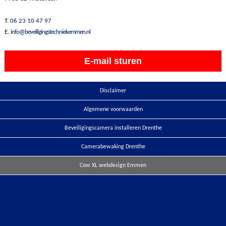
T.
06 23 10 47 97
E.
info@beveiligingstechniekemmen.nl
E-mail sturen
Disclaimer
Algemene voorwaarden
Beveiligingscamera installeren Drenthe
Camerabewaking Drenthe
Cow XL webdesign Emmen